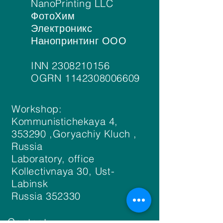
NanoPrinting LLC
ФотоХим
Электроникс
Нанопринтинг ООО
INN 2308210156
OGRN 1142308006609
Workshop:
Kommunistichekaya 4,
353290 ,Goryachiy Kluch ,
Russia
Laboratory, office
Kollectivnaya 30, Ust-
Labinsk
Russia 352330
Contact