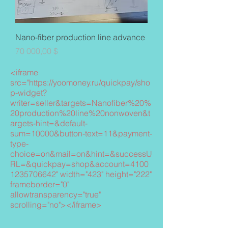
Nano-fiber production line advance
Цена
70 000,00 $
<iframe
src="https://yoomoney.ru/quickpay/sho
p-widget?
writer=seller&targets=Nanofiber%20%
20production%20line%20nonwoven&t
argets-hint=&default-
sum=10000&button-text=11&payment-
type-
choice=on&mail=on&hint=&successU
RL=&quickpay=shop&account=4100
1235706642" width="423" height="222"
frameborder="0"
allowtransparency="true"
scrolling="no"></iframe>