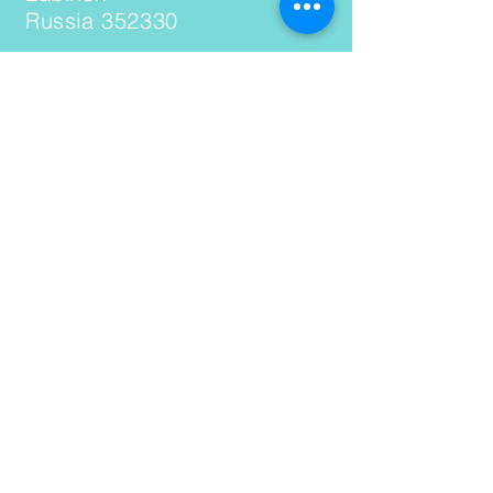
Russia 352330
Contact
+79086781548
(WhatsApp, Telegram)
Email:
dimitrylsm@gmail.com
https://t.me/SolarNanoPrint
ing
Skype ID: dimitrylsm
Pre-Order via PayPal
paypal.me/DmitryLopatin