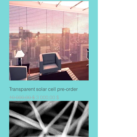
Transparent solar cell pre-order
Обычная цена
Цена со скидкой
10 000,00 $
3 000,00 $