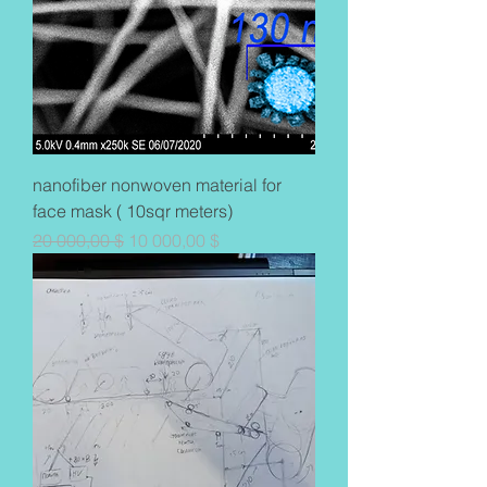
nanofiber nonwoven material for
face mask ( 10sqr meters)
Обычная цена
Цена со скидкой
20 000,00 $
10 000,00 $