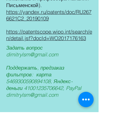
Письменской).
https://yandex.ru/patents/doc/RU267
6621C2_20190109
https://patentscope.wipo.int/search/e
n/detail.jsf?docId=WO2017176163
Задать вопрос
dimitrylsm@gmail.com
Поддержать, предзаказ
фильтров: карта
5469300590894108
, Яндекс-
деньги
41001235706642
, PayPal
dimitrylsm@gmail.com
PhotoChem Electronics
LLC
NanoPrinting LLC