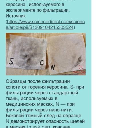
керосина , используемого в
эксперименте по фильтрации.
Источник
(
https://www.sciencedirect.com/scienc
e/article/pii/S1309104215303524
)
Образцы после фильтрации
копоти от горения керосина. S- при
фильтрации через стандартный
ткань, используемых в
медицинских масках, N — при
фильтрации через нано-нити.
Боковой темный след на образце
N демонстрирует опасность щелей
в масках (mask gap, красная