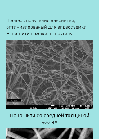
Процесс получения нанонитей,
оптимизированый для видеосъемки.
Нано-нити похожи на паутину
Нано-нити со средней толщиной
400 нм